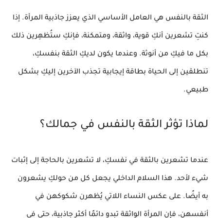
الثقة بالنفس هي العامل الأساسي الذي يعزز جاذبية المرأة. إذا
كنتِ تشعرين أنكِ
قوية، واثقة، ومتمكنة
، فإنكِ ستُظهِرين ذلك
بكل ما فيكِ من
أنوثة
. وعندما يكون لديكِ الثقة بنفسكِ،
تنطلقين إلى الحياة بطاقة إيجابية تجذب الآخرين إليكِ بشكل
طبيعي.
لماذا تؤثر الثقة بالنفس في جمالك؟
عندما تشعرين بالثقة في نفسكِ، لا تشعرين بالحاجة إلى إثبات
شيء لأحد. هذا السلام الداخلي يجعل كل من حولكِ يشعرون
به أيضًا. على عكس النساء اللاتي يُظهرن
شكوكهن
في
أنفسهن، فإن المرأة الواثقة تبدو دائمًا أكثر
جاذبية
، حتى في