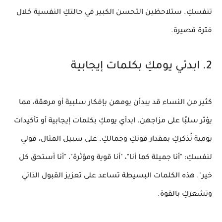
تنفسكِ. ستلاحظين التحسن الكبير في حالتكِ النفسية خلال
فترة قصيرة.
2. ابدئي يومكِ بكلمات إيجابية
كثير من النساء قد يبدأن يومهن بإفكار سلبية أو مرهقة، مما
يؤثر سلبًا على مزاجهن. ابدأي يومكِ
بكلمات إيجابية
أو تأكيدات
يومية تُذكركِ بمقدار قوتكِ وجمالكِ. على سبيل المثال، قولي
لنفسكِ: "أنا جميلة كما أنا"، "أنا قوية ومؤثرة"، "أنا أستحق كل
خير". هذه الكلمات البسيطة تساعد على تعزيز
القبول الذاتي
وتشعركِ بالقوة.