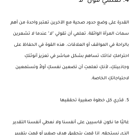
4. تعلمي قول "لا"
القدرة على وضع حدود صحية مع الآخرين تعتبر واحدة من أهم
سمات المرأة الواثقة. تعلمي أن تقولي "لا" عندما لا تشعرين
بالراحة في المواقف أو العلاقات. هذه القوة في
الحفاظ على
احترامكِ لذاتك
تساهم بشكل مباشر في تعزيز
أنوثتكِ
وجاذبيتكِ، لأنكِ تعلمتِ أن تضعين نفسكِ أولاً وتستمعين
لاحتياجاتكِ الخاصة.
5. قدّري كل خطوة صغيرة تحققيها
غالبًا ما نكون قاسيين على أنفسنا ولا نعطي أنفسنا التقدير
الذي نستحقه. إذا قمتِ بتحقيق هدف صغير أو قمتِ بتغيير