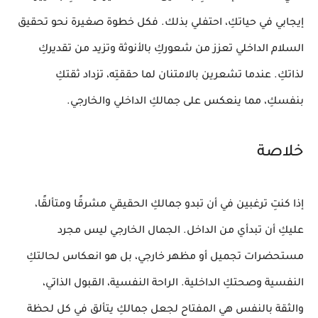
إيجابي في حياتكِ،
احتفلي بذلك
. فكل خطوة صغيرة نحو
تحقيق
السلام الداخلي
تعزز من شعوركِ
بالأنوثة
وتزيد من تقديركِ
لذاتكِ. عندما تشعرين بالامتنان لما حققتِه، تزداد ثقتكِ
بنفسكِ، مما ينعكس على جمالكِ الداخلي والخارجي.
خلاصة
إذا كنتِ ترغبين في أن تبدو
جمالكِ الحقيقي
مشرقًا ومتألقًا،
عليكِ أن تبدأي من
الداخل
. الجمال الخارجي ليس مجرد
مستحضرات تجميل
أو مظهر خارجي، بل هو انعكاس لحالتكِ
النفسية وصحتكِ الداخلية.
الراحة النفسية
،
القبول الذاتي
،
و
الثقة بالنفس
هي المفتاح لجعل
جمالكِ
يتألق في كل لحظة