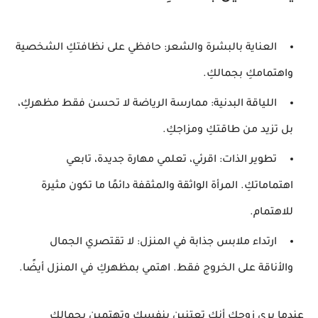
العناية بالبشرة والشعر:
حافظي على نظافتكِ الشخصية
واهتمامكِ بجمالكِ.
اللياقة البدنية:
ممارسة الرياضة لا تحسن فقط مظهركِ،
بل تزيد من طاقتكِ ومزاجكِ.
تطوير الذات:
اقرئي، تعلمي مهارة جديدة، تابعي
اهتماماتكِ. المرأة الواثقة والمثقفة دائمًا ما تكون مثيرة
للاهتمام.
ارتداء ملابس جذابة في المنزل:
لا تقتصري الجمال
والأناقة على الخروج فقط. اهتمي بمظهركِ في المنزل أيضًا.
عندما يرى زوجكِ أنكِ تعتنين بنفسكِ وتهتمين بجمالكِ