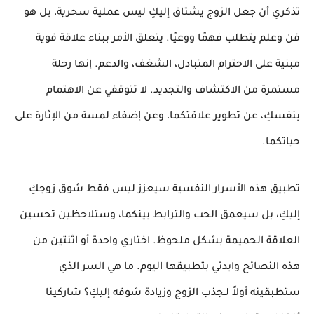
تذكري أن
جعل الزوج يشتاق
إليكِ ليس عملية سحرية، بل هو
فن وعلم يتطلب فهمًا ووعيًا. يتعلق الأمر ببناء علاقة قوية
مبنية على الاحترام المتبادل، الشغف، والدعم. إنها رحلة
مستمرة من الاكتشاف والتجديد. لا تتوقفي عن الاهتمام
بنفسكِ، عن تطوير علاقتكما، وعن إضفاء لمسة من الإثارة على
حياتكما.
تطبيق هذه الأسرار النفسية سيعزز ليس فقط شوق زوجكِ
إليكِ، بل سيعمق الحب والترابط بينكما، وستلاحظين
تحسين
العلاقة الحميمة
بشكل ملحوظ. اختاري واحدة أو اثنتين من
هذه النصائح وابدئي بتطبيقها اليوم. ما هي السر الذي
ستطبقينه أولاً لـ
جذب الزوج
وزيادة شوقه إليكِ؟ شاركينا